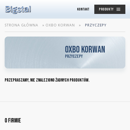
KONTAKT
PRODUKTY
STRONA GŁÓWNA
»
OXBO KORWAN
»
PRZYCZEPY
Oxbo Korwan
Przyczepy
Przepraszamy, nie znaleziono żadnych produktów.
O firmie