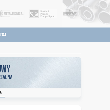
 284
uwy
rsalna
a