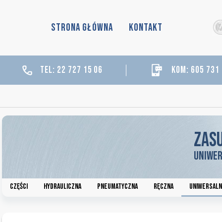
STRONA GŁÓWNA
KONTAKT
tel: 22 727 15 06
kom: 605 731
Zas
Uniwe
Części
Hydrauliczna
Pneumatyczna
Ręczna
Uniwersaln