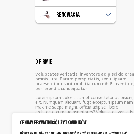
Pierścienie
Płaszcz poszycia
Modernizacje
Renowacja
Płaszcz zbiornika
Przyczepy
Wzmocnienia
Remonty
Piaskowanie
Zamknięcia
Malowanie
Zawias beczki
Zawias dennicy
O firmie
Voluptates veritatis, inventore adipisci dolore
omnis iure. Earum perspiciatis, sequi ipsam
praesentium sunt mollitia cum nihil! Inventore
perferendis consequatur!
Lorem ipsum dolor sit amet consectetur adipisicin
elit. Numquam aliquam, fugit excepturi ipsum nam
maxime saepe magni, officia adipisci libero
architecto cumque asperiores? Voluptates veritatis
inventore adipisci dolorem omnis iure.
Cenimy prywatność użytkowników
Używamy plików cookie, aby poprawić jakość przeglądania, wyświetlać