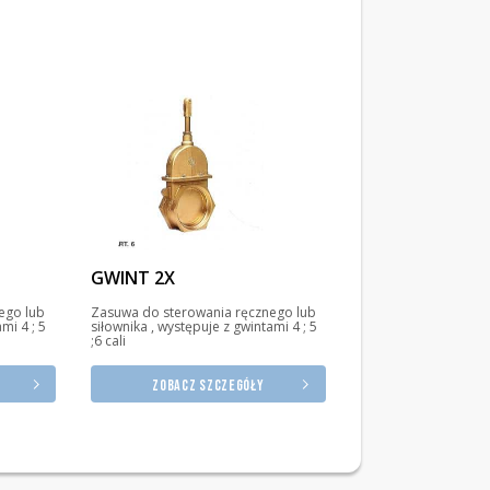
GWINT 2X
ego lub
Zasuwa do sterowania ręcznego lub
mi 4 ; 5
siłownika , występuje z gwintami 4 ; 5
;6 cali
Zobacz szczegóły