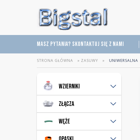
MASZ PYTANIA? SKONTAKTUJ SIĘ Z NAMI
STRONA GŁÓWNA
»
ZASUWY
»
UNIWERSALNA
Wzierniki
Pleksi
Złącza
Rurowe
Szklane
Bauer
Węże
Perot
Strażackie
Hydrauliczne
Opaski