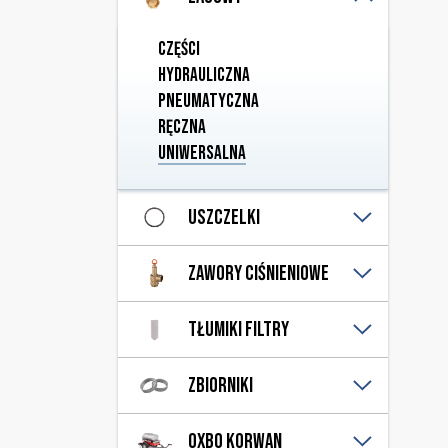
Przelewowe
Części
Hydrauliczna
Pneumatyczna
Ręczna
Uniwersalna
Uszczelki
Gumowe dennic
Zawory ciśnieniowe
Gumowe łączników
Wylewki
Nadciśnienia
Tłumiki filtry
Podciśnienia
Filtry
Zbiorniki
Tłumiki
Dennice
Oxbo Korwan