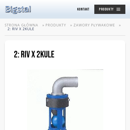
KONTAKT
PRODUKTY
STRONA GŁÓWNA
»
PRODUKTY
»
ZAWORY PŁYWAKOWE
»
2: RIV X 2KULE
2: RIV x 2kule