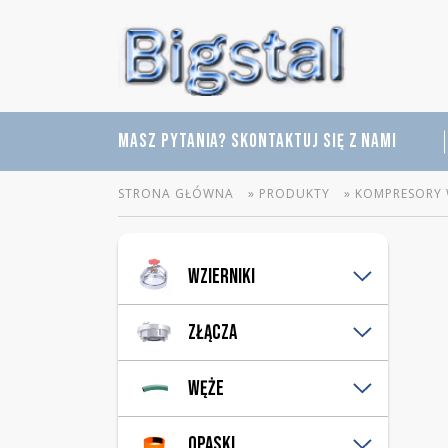
MASZ PYTANIA? SKONTAKTUJ SIĘ Z NAMI
STRONA GŁÓWNA
»
PRODUKTY
»
KOMPRESORY 
Wzierniki
Pleksi
Złącza
Rurowe
Szklane
Bauer
Węże
Perot
Strażackie
Hydrauliczne
Opaski