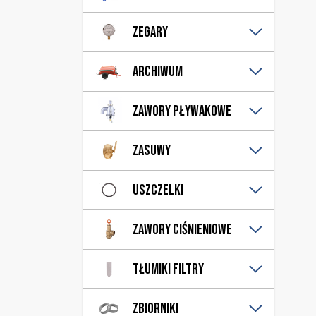
Osprzęt
Wirowe
Zraszacz
Zegary
Manowakuometry
Archiwum
Rolnicze
Zawory pływakowe
Samochodowe
Stacjonarne
Nadmiarowe
Zasuwy
Przelewowe
Części
Uszczelki
Hydrauliczna
Pneumatyczna
Gumowe dennic
Zawory ciśnieniowe
Ręczna
Gumowe łączników
Uniwersalna
Wylewki
Nadciśnienia
Tłumiki filtry
Podciśnienia
Filtry
Zbiorniki