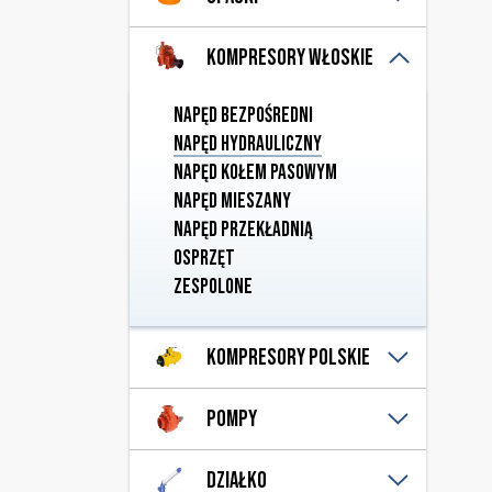
Włoskie "A"
Ssąco-tłoczące
Włoskie "D"
Tłoczne
Opaski
Kompresory włoskie
Napęd bezpośredni
Napęd hydrauliczny
Napęd kołem pasowym
Napęd mieszany
Napęd przekładnią
Osprzęt
Zespolone
Kompresory polskie
Napęd hydrauliczny
Pompy
Napęd kołem pasowym
Napęd przekładnią
Knykciowe
Działko