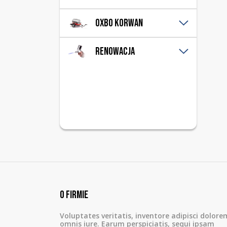
Tłumiki
Dennice
Oxbo Korwan
Pierścienie
Płaszcz poszycia
Modernizacje
Renowacja
Płaszcz zbiornika
Przyczepy
Wzmocnienia
Remonty
Piaskowanie
Zamknięcia
Malowanie
Zawias beczki
Zawias dennicy
O firmie
Voluptates veritatis, inventore adipisci dolore
omnis iure. Earum perspiciatis, sequi ipsam