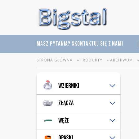
MASZ PYTANIA? SKONTAKTUJ SIĘ Z NAMI
STRONA GŁÓWNA
»
PRODUKTY
»
ARCHIWUM
Wzierniki
Pleksi
Złącza
Rurowe
Szklane
Bauer
Węże
Perot
Strażackie
Hydrauliczne
Opaski