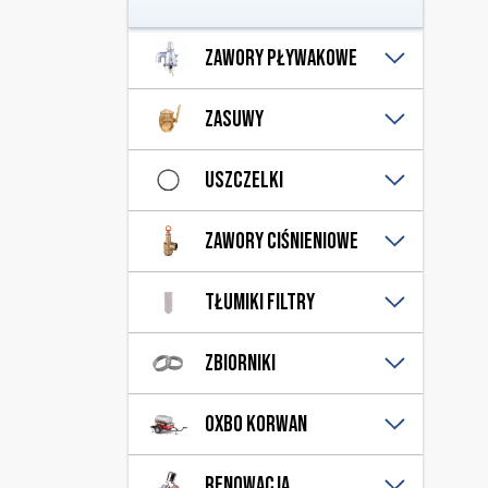
Zawory pływakowe
Nadmiarowe
Zasuwy
Przelewowe
Części
Uszczelki
Hydrauliczna
Pneumatyczna
Gumowe dennic
Zawory ciśnieniowe
Ręczna
Gumowe łączników
Uniwersalna
Wylewki
Nadciśnienia
Tłumiki filtry
Podciśnienia
Filtry
Zbiorniki
Tłumiki
Dennice
Oxbo Korwan
Pierścienie
Płaszcz poszycia
Modernizacje
Renowacja