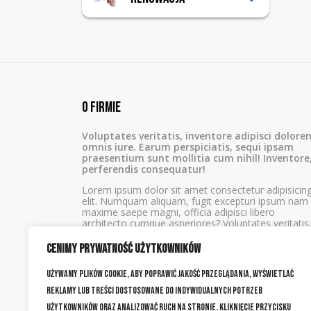
Płaszcz zbiornika
Przyczepy
Wzmocnienia
Remonty
Piaskowanie
Zamknięcia
Malowanie
Zawias beczki
Zawias dennicy
O firmie
Voluptates veritatis, inventore adipisci dolore
omnis iure. Earum perspiciatis, sequi ipsam
praesentium sunt mollitia cum nihil! Inventore
perferendis consequatur!
Lorem ipsum dolor sit amet consectetur adipisicin
elit. Numquam aliquam, fugit excepturi ipsum nam
maxime saepe magni, officia adipisci libero
architecto cumque asperiores? Voluptates veritatis
inventore adipisci dolorem omnis iure.
Cenimy prywatność użytkowników
Używamy plików cookie, aby poprawić jakość przeglądania, wyświetlać
reklamy lub treści dostosowane do indywidualnych potrzeb
użytkowników oraz analizować ruch na stronie. Kliknięcie przycisku