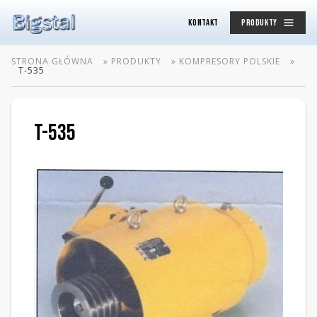
KONTAKT
PRODUKTY
STRONA GŁÓWNA
»
PRODUKTY
»
KOMPRESORY POLSKIE
»
T-535
T-535