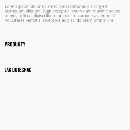
Lorem ipsum dolor sit amet consectetur adipisicing elit.
Numquam aliquam, fugit excepturi ipsum nam maxime saepe
magni, officia adipisci libero architecto cumque asperiores?
Voluptates veritatis, inventore adipisci dolorem omnis iure.
Produkty
Jak dojechać