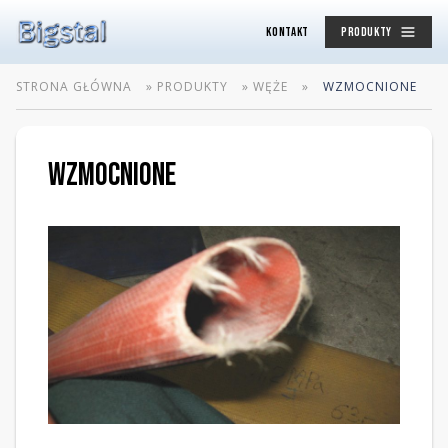
KONTAKT
PRODUKTY
STRONA GŁÓWNA
»
PRODUKTY
»
WĘŻE
»
WZMOCNIONE
WZMOCNIONE